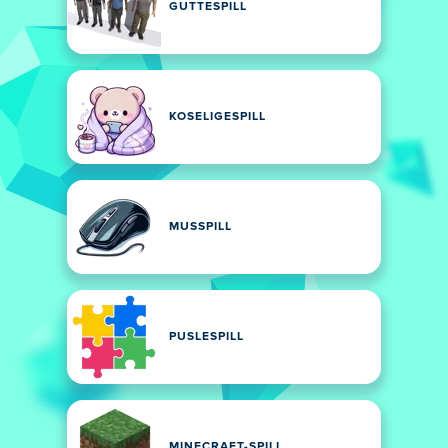
GUTTESPILL
KOSELIGESPILL
MUSSPILL
PUSLESPILL
MINECRAFT-SPILL