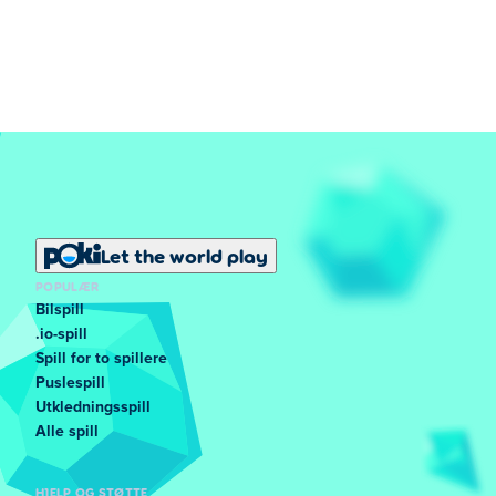
Let the world play
POPULÆR
Bilspill
.io-spill
Spill for to spillere
Puslespill
Utkledningsspill
Alle spill
HJELP OG STØTTE