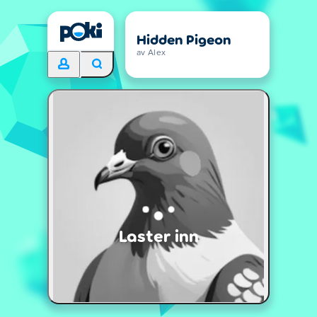
Hidden Pigeon
av Alex
Laster inn