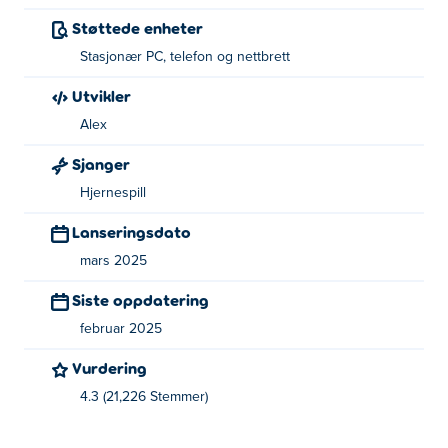
Hvem skapte Hidden Pigeon?
Støttede enheter
Hidden Pigeon er skapt av Alex. Dette er deres første
Stasjonær PC, telefon og nettbrett
spill på Poki!
Utvikler
Hvordan kan jeg spille Hidden Pigeon gratis?
Alex
Sjanger
Du kan spille Hidden Pigeon gratis på Poki.
Hjernespill
Kan jeg spille Hidden Pigeon på mobile
Lanseringsdato
enheter og desktop?
mars 2025
Hidden Pigeon kan spilles på datamaskinen og mobile
Siste oppdatering
enheter som telefoner og nettbrett.
februar 2025
Vurdering
4.3 (21,226 Stemmer)