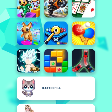
KATTESPILL