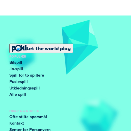
Let the world play
POPULÆR
Bilspill
.io-spill
Spill for to spillere
Puslespill
Utkledningsspill
Alle spill
HJELP OG STØTTE
Ofte stilte spørsmål
Kontakt
Senter for Personvern