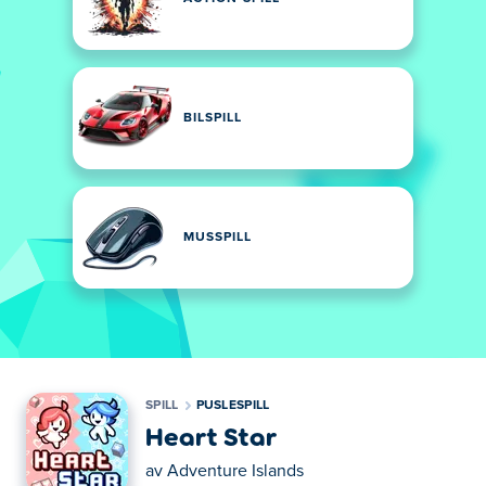
BILSPILL
MUSSPILL
SPILL
PUSLESPILL
Heart Star
av
Adventure Islands