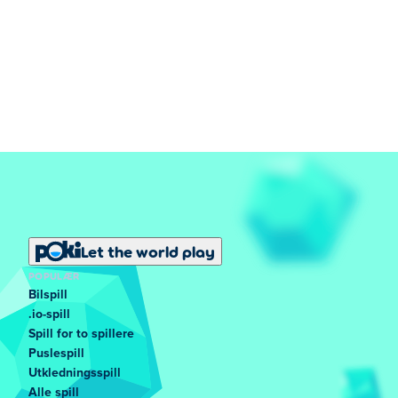
Let the world play
POPULÆR
Bilspill
.io-spill
Spill for to spillere
Puslespill
Utkledningsspill
Alle spill