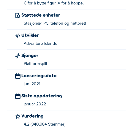
C for å bytte figur. X for å hoppe.
Støttede enheter
Stasjonær PC, telefon og nettbrett
Utvikler
Adventure Islands
Sjanger
Plattformspill
Lanseringsdato
juni 2021
Siste oppdatering
januar 2022
Vurdering
4.2 (340,984 Stemmer)