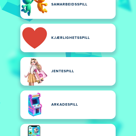
SAMARBEIDSSPILL
KJÆRLIGHETSSPILL
JENTESPILL
ARKADESPILL