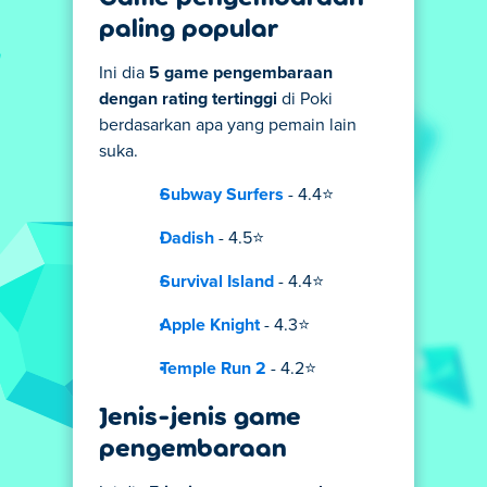
paling popular
Ini dia
5 game pengembaraan
dengan rating tertinggi
di Poki
berdasarkan apa yang pemain lain
suka.
Subway Surfers
- 4.4⭐
Dadish
- 4.5⭐
Survival Island
- 4.4⭐
Apple Knight
- 4.3⭐
Temple Run 2
- 4.2⭐
Jenis-jenis game
pengembaraan