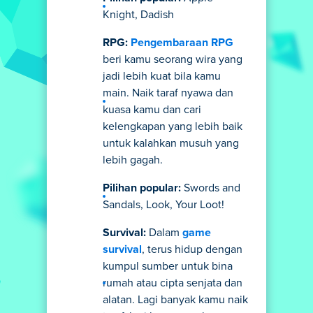
Knight, Dadish
RPG:
Pengembaraan RPG
beri kamu seorang wira yang
jadi lebih kuat bila kamu
main. Naik taraf nyawa dan
kuasa kamu dan cari
kelengkapan yang lebih baik
untuk kalahkan musuh yang
lebih gagah.
Pilihan popular:
Swords and
Sandals, Look, Your Loot!
Survival:
Dalam
game
survival
, terus hidup dengan
kumpul sumber untuk bina
rumah atau cipta senjata dan
alatan. Lagi banyak kamu naik