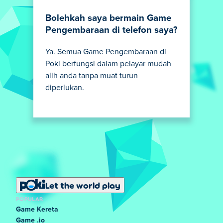
Bolehkah saya bermain Game
Pengembaraan di telefon saya?
Ya. Semua Game Pengembaraan di
Poki berfungsi dalam pelayar mudah
alih anda tanpa muat turun
diperlukan.
Let the world play
POPULAR
Game Kereta
Game .io