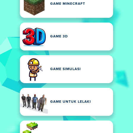
GAME MINECRAFT
GAME 3D
GAME SIMULASI
GAME UNTUK LELAKI