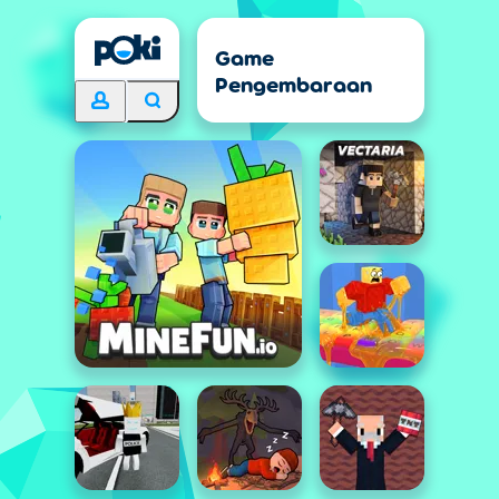
Game
Pengembaraan