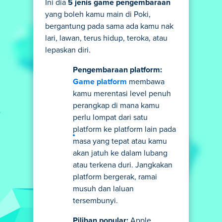
Ini dia
5 jenis game pengembaraan
yang boleh kamu main di Poki,
bergantung pada sama ada kamu nak
lari, lawan, terus hidup, teroka, atau
lepaskan diri.
Pengembaraan platform:
Game platform
membawa
kamu merentasi level penuh
perangkap di mana kamu
perlu lompat dari satu
platform ke platform lain pada
masa yang tepat atau kamu
akan jatuh ke dalam lubang
atau terkena duri. Jangkakan
platform bergerak, ramai
musuh dan laluan
tersembunyi.
Pilihan popular:
Apple