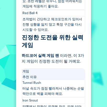
요. 초반 레벨은 쉬우니, 점점 어려워지는
게임에 적응하기 좋아요.
Red Ball 4
조작법이 간단하고 체크포인트가 있어서
진행 상황을 잃지 않고 특정 구간을 다시
시도할 수 있어요.
진정한 도전을 위한 실력
게임
하드코어 실력 게임 팬
이라면, 이 3가
지 게임이 진정한 도전이 될 거예요.
게임
추천 이유
Tunnel Rush
터널 속도가 점점 빨라져서 나중에는 순발
력만으로 벽을 피해야 해요.
Iron Snout
양쪽에서 적들이 공격해 와요. 오래 살아