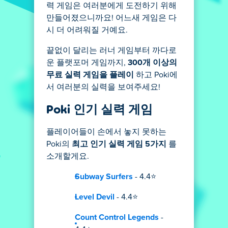
력 게임은 여러분에게 도전하기 위해
만들어졌으니까요! 어느새 게임은 다
시 더 어려워질 거예요.
끝없이 달리는 러너 게임부터 까다로
운 플랫포머 게임까지,
300개 이상의
무료 실력 게임을 플레이
하고 Poki에
서 여러분의 실력을 보여주세요!
Poki 인기 실력 게임
플레이어들이 손에서 놓지 못하는
Poki의
최고 인기 실력 게임 5가지
를
소개할게요.
Subway Surfers
- 4.4⭐
Level Devil
- 4.4⭐
Count Control Legends
-