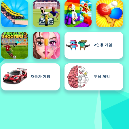
2인용 게임
자동차 게임
두뇌 게임