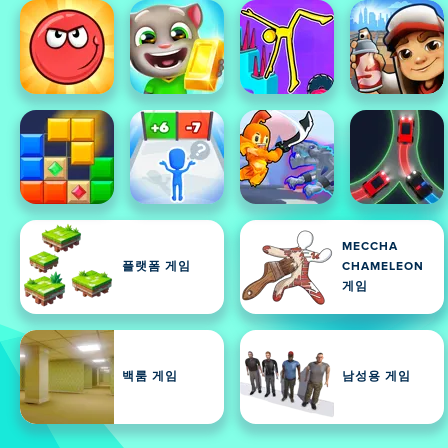
MECCHA
플랫폼 게임
CHAMELEON
게임
백룸 게임
남성용 게임