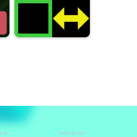
 지원
자세히 알아보기