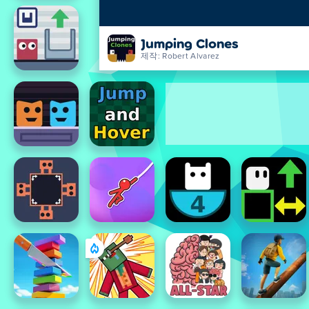
Jumping Clones
제작: Robert Alvarez