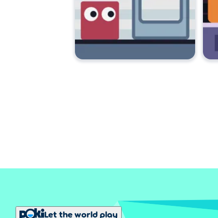
Let the world play