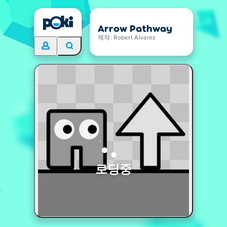
Arrow Pathway
제작: Robert Alvarez
로딩중