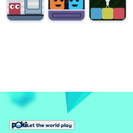
Let the world play