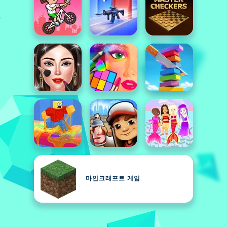
마인크래프트 게임