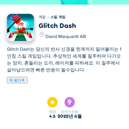
게임
스킬 게임
Glitch Dash
David Marquardt AB
Glitch Dash는 당신의 반사 신경을 한계까지 밀어붙이는 1
인칭 스킬 게임입니다. 추상적인 세계를 질주하며 다가오
는 망치, 흔들리는 도끼, 레이저를 피하세요. 이 질주에서
살아남으려면 빠른 반응이 필수입니다.
더 보기
Glitch Dash을(를) 플레이할 수 있습니다. Glitch Dash은
(는) 엄선된 스킬 게임 입니다.
평점
업데이트됨
4.5
2022년 6월