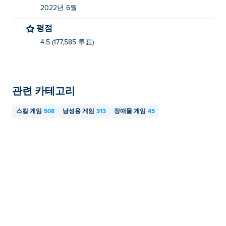
2022년 6월
평점
4.5 (177,585 투표)
관련 카테고리
스킬 게임
508
남성용 게임
313
장애물 게임
45