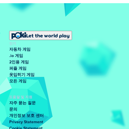
Let the world play
인기
자동차 게임
.io 게임
2인용 게임
퍼즐 게임
옷입히기 게임
모든 게임
도움말 및 지원
자주 묻는 질문
문의
개인정보 보호 센터
Privacy Statement
Cookie Statement