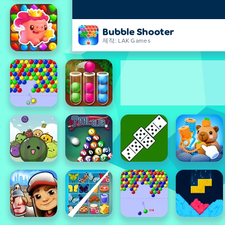
Bubble Shooter
제작: LAK Games