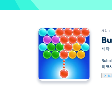
게임
Bu
제작:
Bub
리코셰
더 보
Bubble Shooter을(를) 플레이할 수 있습니