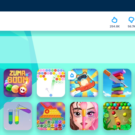
254.8K
56.7