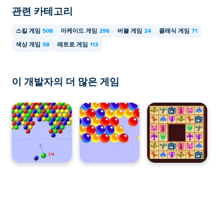
관련 카테고리
스킬 게임
508
아케이드 게임
296
버블 게임
24
클래식 게임
71
색상 게임
58
레트로 게임
113
이 개발자의 더 많은 게임