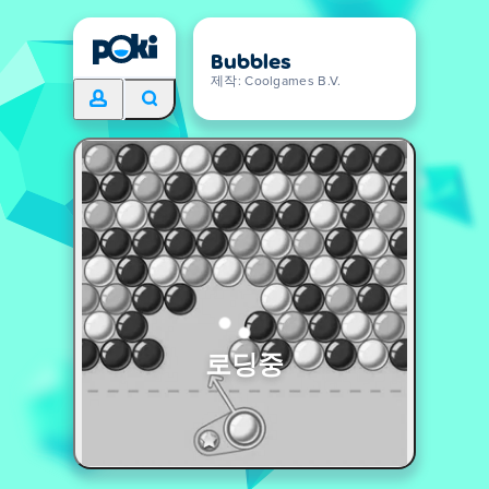
Bubbles
제작: Coolgames B.V.
로딩중