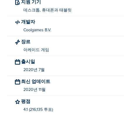
지원 기기
데스크톱, 휴대폰과 태블릿
개발자
Coolgames B.V.
장르
아케이드 게임
출시일
2020년 7월
최신 업데이트
2020년 11월
평점
4.1 (216,135 투표)