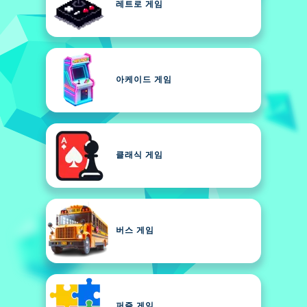
레트로 게임
아케이드 게임
클래식 게임
버스 게임
퍼즐 게임