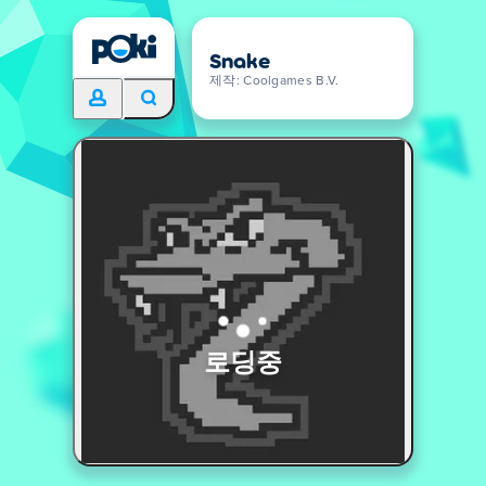
Snake
제작: Coolgames B.V.
로딩중