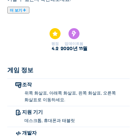
더 보기
Snake을(를) 플레이할 수 있습니다. Snake은(는) 엄선된
스킬 게임 입니다.
평점
업데이트됨
4.2
2020년 11월
게임 정보
조작
위쪽 화살표, 아래쪽 화살표, 왼쪽 화살표, 오른쪽
화살표로 이동하세요.
지원 기기
데스크톱, 휴대폰과 태블릿
개발자