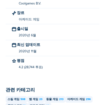
Coolgames B.V.
장르
아케이드 게임
출시일
2020년 6월
최신 업데이트
2020년 11월
평점
4.2 (28,744 투표)
관련 카테고리
스킬 게임
508
뱀 게임
23
동물 게임
213
아케이드 게임
296