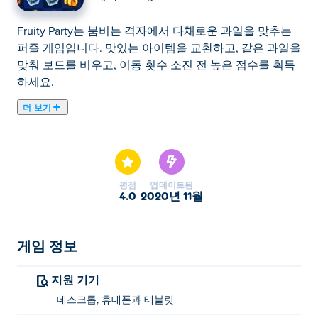
Fruity Party는 붐비는 격자에서 다채로운 과일을 맞추는
퍼즐 게임입니다. 맛있는 아이템을 교환하고, 같은 과일을
맞춰 보드를 비우고, 이동 횟수 소진 전 높은 점수를 획득
하세요.
더 보기
Fruity Party을(를) 플레이할 수 있습니다. Fruity Party은
(는) 엄선된 퍼즐 게임 입니다.
평점
업데이트됨
4.0
2020년 11월
게임 정보
지원 기기
데스크톱, 휴대폰과 태블릿