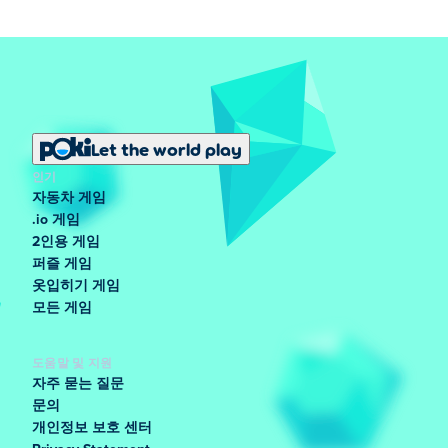
Let the world play
인기
자동차 게임
.io 게임
2인용 게임
퍼즐 게임
옷입히기 게임
모든 게임
도움말 및 지원
자주 묻는 질문
문의
개인정보 보호 센터