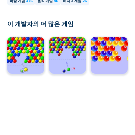
퍼즐 게임
476
음식 게임
96
매치 3 게임
26
이 개발자의 더 많은 게임