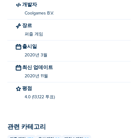
개발자
Coolgames B.V.
장르
퍼즐 게임
출시일
2020년 3월
최신 업데이트
2020년 11월
평점
4.0 (13,122 투표)
관련 카테고리