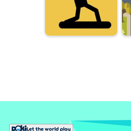
Let the world play