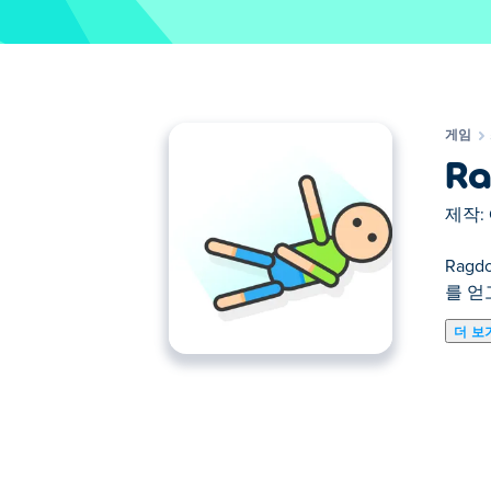
게임
Ra
제작:
Rag
를 얻
더 보
Ragdoll Fall을(를) 플레이할 수 있습니다. 