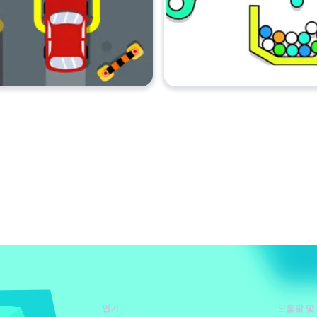
인기
도움말 및