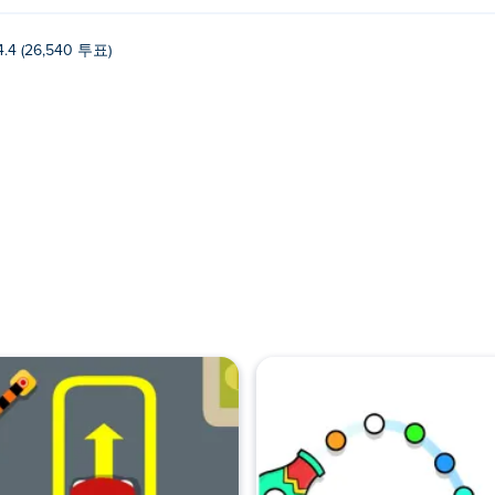
4.4 (26,540 투표)