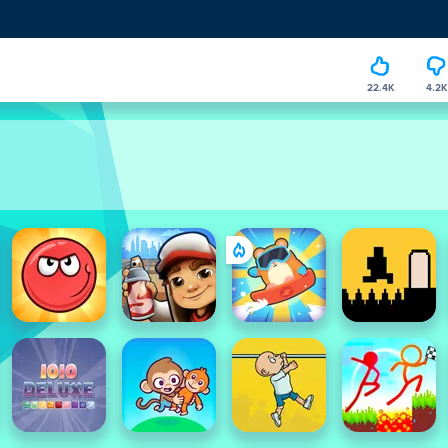
22.4K
4.2K