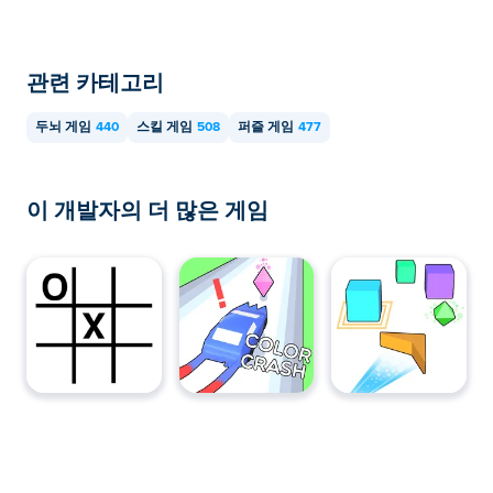
관련 카테고리
두뇌 게임
440
스킬 게임
508
퍼즐 게임
477
이 개발자의 더 많은 게임