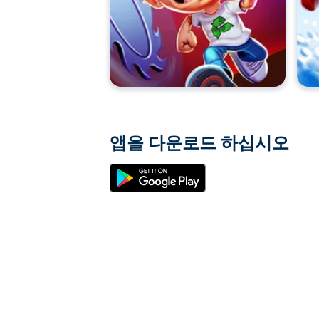
앱을 다운로드 하십시오