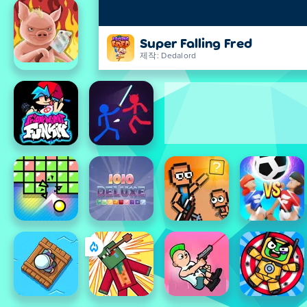
Super Falling Fred
제작: Dedalord