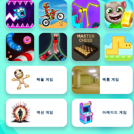
랙돌 게임
백룸 게임
액션 게임
아케이드 게임