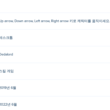
Up arrow, Down arrow, Left arrow, Right arrow 키로 캐릭터를 움직이세요.
데스크톱
Dedalord
스킬 게임
2019년 6월
2022년 6월