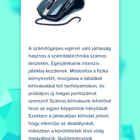
A számítógépes egérrel való jártasság
hasznos a számítástechnika számos
területén. Egérjátékaink intenzív
játékba kezdenek. Módosítsa a fizika
környezetét, mozgassa a labdákat
kihívásokkal teli tanfolyamokon, és
próbáljon új magas pontszámot
szerezni! Számos kihívásunk lehetővé
teszi az egyes képpontok irányítását.
Ezekben a játékokban kihívást jelent,
hogy elkerülje az akadályokat,
miközben a körülöttetek lévő világ
megváltozik. Gyűjteményünk