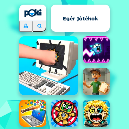
Egér Játékok