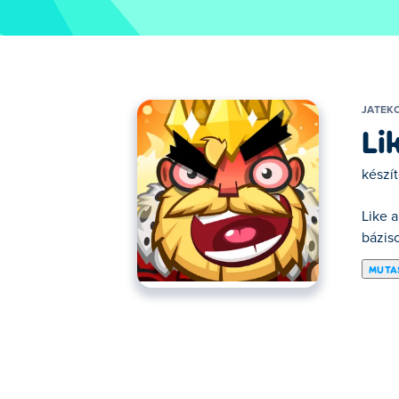
JATEK
Li
készít
Like a
bázis
MUTA
Itt játszhatod a következőt Like a King. A 