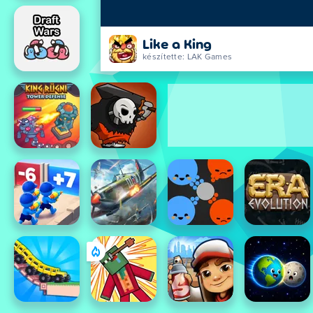
Like a King
készítette: LAK Games