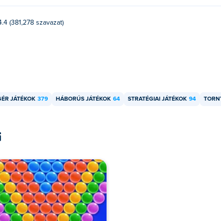
4.4 (381,278 szavazat)
GÉR JÁTÉKOK
379
HÁBORÚS JÁTÉKOK
64
STRATÉGIAI JÁTÉKOK
94
TORN
i