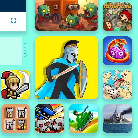
HIRDETÉS