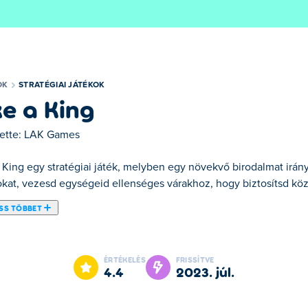
OK
STRATÉGIAI JÁTÉKOK
ke a King
ette:
LAK Games
 King egy stratégiai játék, melyben egy növekvő birodalmat irány
okat, vezesd egységeid ellenséges várakhoz, hogy biztosítsd köz
SS TÖBBET
Like a King a válogatott Stratégiai Játékok egyike.
ÉRTÉKELÉS
FRISSÍTVE
4.4
2023. júl.