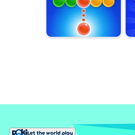
Let the world play