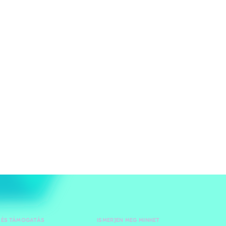
 ÉS TÁMOGATÁS
ISMERJEN MEG MINKET