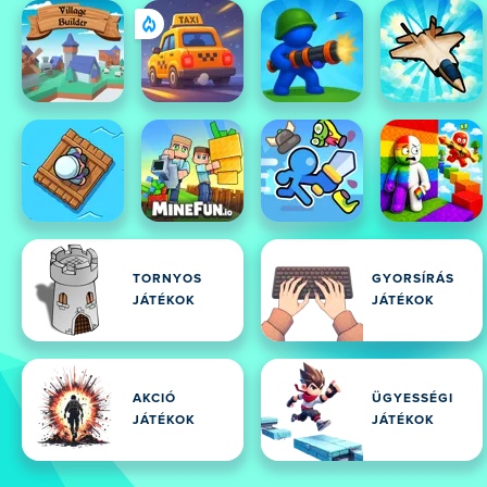
TORNYOS
GYORSÍRÁS
JÁTÉKOK
JÁTÉKOK
AKCIÓ
ÜGYESSÉGI
JÁTÉKOK
JÁTÉKOK