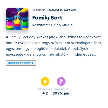
JATEKOK
MEMÓRIA JÁTÉKOK
Family Sort
készítette:
Unico Studio
A Family Sort egy kirakós játék, ahol színes folyadékokat
öntesz üvegek közé, hogy szín szerint szétválogatd őket,
egyszerre egy kielégítő mozdulattal. A szabályok
egyszerűek, de a logika mélyreható – minden egyes...
MUTASS TÖBBET
A Family Sort egy kirakós játék, ahol színes folyadékokat
öntesz üvegek közé, hogy szín szerint szétválogatd őket,
egyszerre egy kielégítő mozdulattal. A szabályok
egyszerűek, de a logika mélyreható – minden egyes
ÉRTÉKELÉS
FRISSÍTVE
kiöntés számít, és a szintek okosan bonyolulttá válnak a
4.2
2026. jún.
fejlődésed során. Nincs időzítő, nincs nyomás, csak
letisztult látvány, gördülékeny animációk, és az a mélyen