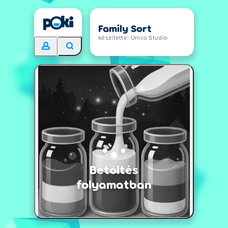
Family Sort
készítette: Unico Studio
Betöltés
folyamatban