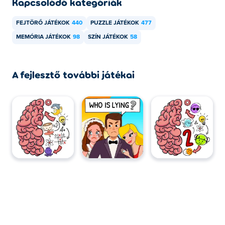
Kapcsolódó kategóriák
word-match,
Popular Words
,
Where Is? Find Hidden
Objects
,
2048 Balls
,
One Line Draw
,
Woody Sort
és
Word
FEJTÖRŐ JÁTÉKOK
440
PUZZLE JÁTÉKOK
477
Monsters
!
MEMÓRIA JÁTÉKOK
98
SZÍN JÁTÉKOK
58
Hogyan játszhatok ingyen a Family Sort
játékban?
A fejlesztő további játékai
Ingyenesen játszhatsz a Family Sort játékkal a Poki
oldalon.
Játszhatok Family Sortot mobileszközökön és
asztali számítógépen is?
A Family Sort játszható számítógépen és
mobileszközökön, például telefonokon és táblagépeken.