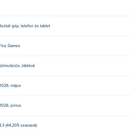
Asztali gép, telefon és tablet
szítette. Játssz a többi játékukkal a következő oldalon: Poki:
Co
Finz Games
ai Takarításban?
játékkal a Poki oldalon.
Szimulációs Játékok
t mobil eszközökön és asztali számítógépen is?
2026. május
pen és mobileszközökön, például telefonokon és táblagépeken.
2026. június
4.3 (44,205 szavazat)