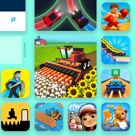
HIRDETÉS