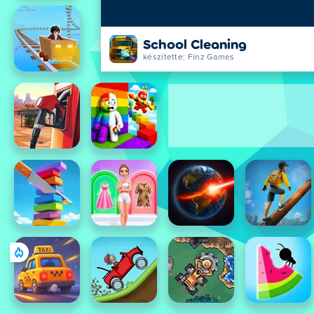
School Cleaning
készítette: Finz Games