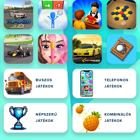
BUSZOS
TELEFONOS
JÁTÉKOK
JÁTÉKOK
NÉPSZERŰ
KOMBINÁLÓS
JÁTÉKOK
JÁTÉKOK