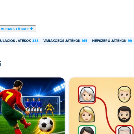
MUTASS TÖBBET
MULÁCIÓS JÁTÉKOK
333
VÁRAKOZÓS JÁTÉKOK
165
NÉPSZERŰ JÁTÉKOK
99
i