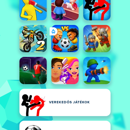
VEREKEDŐS JÁTÉKOK