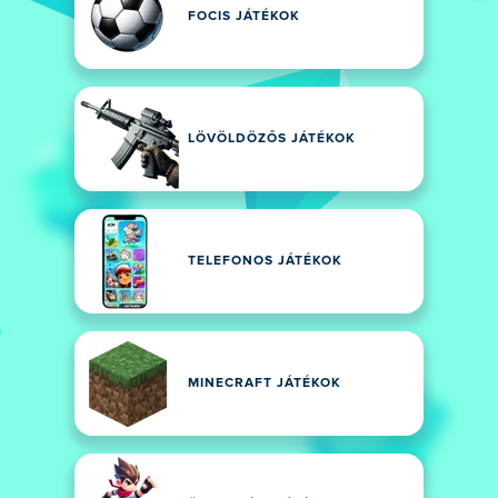
FOCIS JÁTÉKOK
LÖVÖLDÖZŐS JÁTÉKOK
TELEFONOS JÁTÉKOK
MINECRAFT JÁTÉKOK