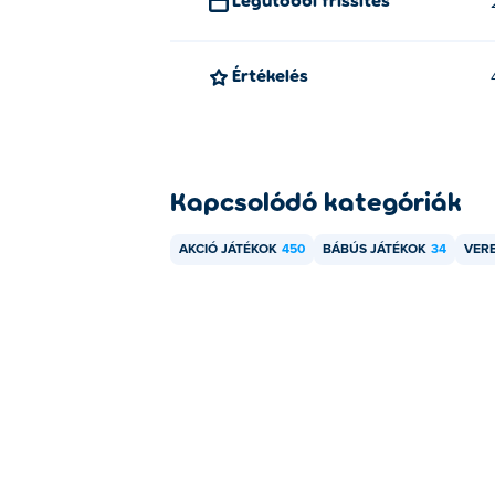
Értékelés
Kapcsolódó kategóriák
AKCIÓ JÁTÉKOK
450
BÁBÚS JÁTÉKOK
34
VER