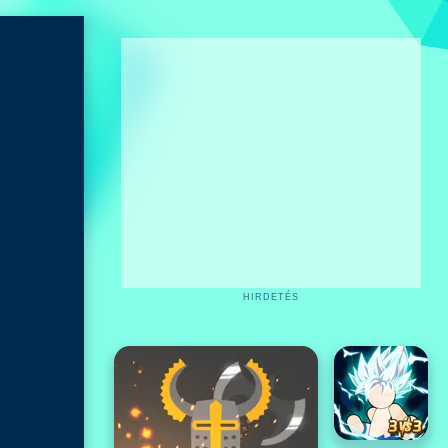
HIRDETÉS