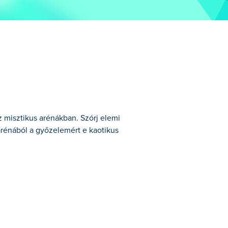
 misztikus arénákban. Szórj elemi
z arénából a győzelemért e kaotikus
atákban! Mozogj az arénában, használd ki
legyőzd riválisaidat. Válaszd ki a
 állsz arra, hogy szabadjára engedd a