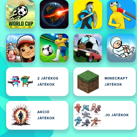
2 JÁTÉKOS
MINECRAFT
JÁTÉKOK
JÁTÉKOK
AKCIÓ
.IO JÁTÉKOK
JÁTÉKOK