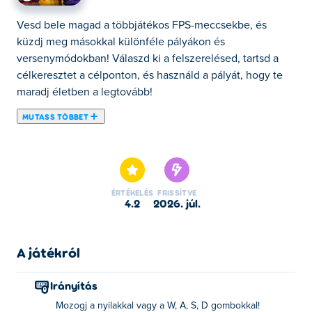
Vesd bele magad a többjátékos FPS-meccsekbe, és
küzdj meg másokkal különféle pályákon és
versenymódokban! Válaszd ki a felszerelésed, tartsd a
célkeresztet a célponton, és használd a pályát, hogy te
maradj életben a legtovább!
MUTASS TÖBBET
A Cryzen.io egy első személyű lövöldözős játék, ahol a
játékosok Deathmatch vagy Team Deathmatch csatákban
küzdenek meg egymással a győzelemért. Vegyen részt
heves tűzharcokban, ahol próbára kell tennie lövési
ÉRTÉKELÉS
FRISSÍTVE
képességeit. Ahogy haladsz a ranglétrán, személyre
4.2
2026. júl.
szabhatod karakteredet azáltal, hogy feloldod a különféle
ruhákat és fegyverbőröket, személyessé téve harci
stílusodat. Készen állsz, hogy urald a csatateret, és
A játékról
bebizonyítsd, hogy te vagy a legjobb a Cryzen.io-ban?
Irányítás
Hogyan kell játszani a Cryzen.io-val?
Mozogj a nyilakkal vagy a W, A, S, D gombokkal!