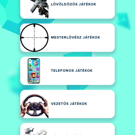
LÖVÖLDÖZŐS JÁTÉKOK
MESTERLÖVÉSZ JÁTÉKOK
TELEFONOS JÁTÉKOK
VEZETŐS JÁTÉKOK