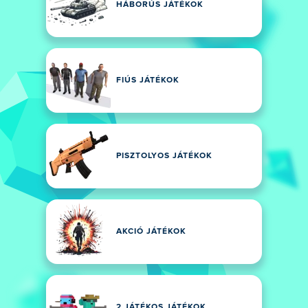
HÁBORÚS JÁTÉKOK
FIÚS JÁTÉKOK
PISZTOLYOS JÁTÉKOK
AKCIÓ JÁTÉKOK
2 JÁTÉKOS JÁTÉKOK