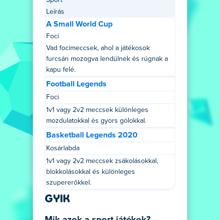
Sport
Leírás
A Small World Cup
Foci
Vad focimeccsek, ahol a játékosok
furcsán mozogva lendülnek és rúgnak a
kapu felé.
Football Legends
Foci
1v1 vagy 2v2 meccsek különleges
mozdulatokkal és gyors gólokkal.
Basketball Legends 2020
Kosárlabda
1v1 vagy 2v2 meccsek zsákolásokkal,
blokkolásokkal és különleges
szupererőkkel.
GYIK
Mik azok a sport játékok?