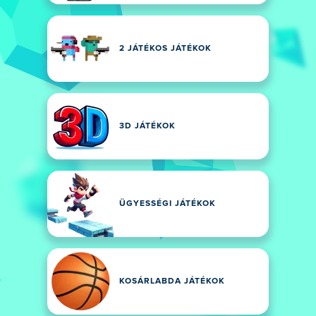
2 JÁTÉKOS JÁTÉKOK
3D JÁTÉKOK
ÜGYESSÉGI JÁTÉKOK
KOSÁRLABDA JÁTÉKOK