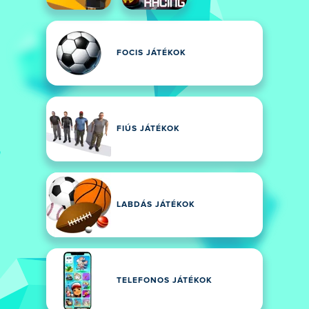
FOCIS JÁTÉKOK
FIÚS JÁTÉKOK
LABDÁS JÁTÉKOK
TELEFONOS JÁTÉKOK