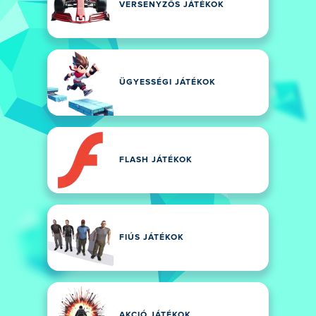
VERSENYZŐS JÁTÉKOK
ÜGYESSÉGI JÁTÉKOK
FLASH JÁTÉKOK
FIÚS JÁTÉKOK
AKCIÓ JÁTÉKOK