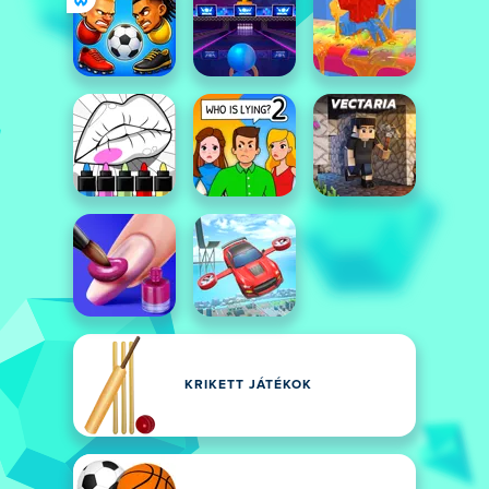
KRIKETT JÁTÉKOK