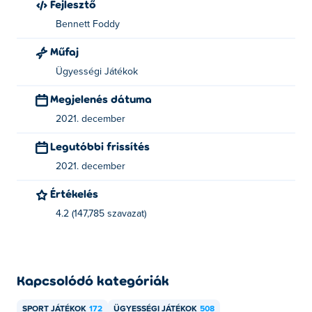
Fejlesztő
Bennett Foddy
Műfaj
Ügyességi Játékok
Megjelenés dátuma
2021. december
Legutóbbi frissítés
2021. december
Értékelés
4.2 (147,785 szavazat)
Kapcsolódó kategóriák
SPORT JÁTÉKOK
172
ÜGYESSÉGI JÁTÉKOK
508