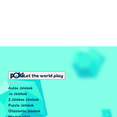
Let the world play
NÉPSZERŰ
Autós Játékok
.io Játékok
2 Játékos Játékok
Puzzle Játékok
Öltöztetős Játékok