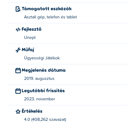
Támogatott eszközök
Asztali gép, telefon és tablet
Fejlesztő
Unept
Műfaj
Ügyességi Játékok
Megjelenés dátuma
2019. augusztus
Legutóbbi frissítés
2023. november
Értékelés
4.0 (408,262 szavazat)