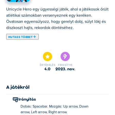
Unicycle Hero egy ügyességi játék, ahol a játékosok őrült
atlétikai számokban versenyeznek egy keréken.
Óvatosan egyensúlyozz, hogy gerelyt dobj, súlyt lökj és
diszkoszt hajts, rekordok döntéséhez.
MUTASS TÖBBET
Itt játszhatod a következőt Unicycle Hero. A Unicycle
Hero a válogatott Sport Játékok egyike.
ÉRTÉKELÉS
FRISSÍTVE
4.0
2023. nov.
A játékról
Irányítás
Dobás: Spacebar. Mozgás: Up arrow, Down
arrow, Left arrow, Right arrow.