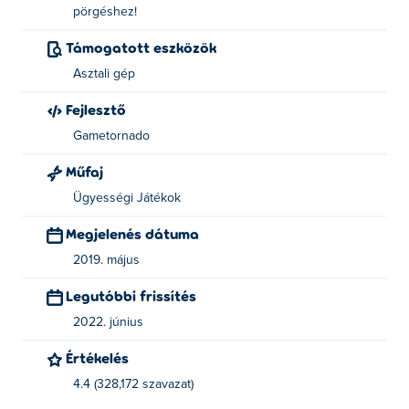
pörgéshez!
Támogatott eszközök
Asztali gép
Fejlesztő
Gametornado
Műfaj
Ügyességi Játékok
Megjelenés dátuma
2019. május
Legutóbbi frissítés
2022. június
Értékelés
4.4 (328,172 szavazat)