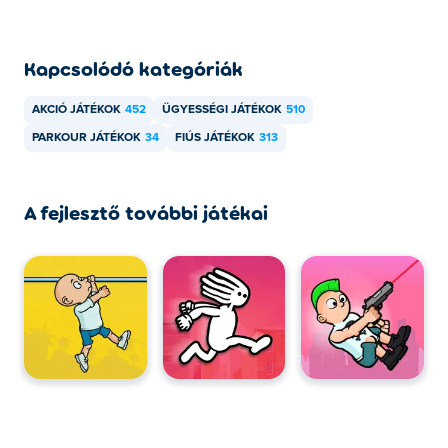
Kapcsolódó kategóriák
AKCIÓ JÁTÉKOK
452
ÜGYESSÉGI JÁTÉKOK
510
PARKOUR JÁTÉKOK
34
FIÚS JÁTÉKOK
313
A fejlesztő további játékai