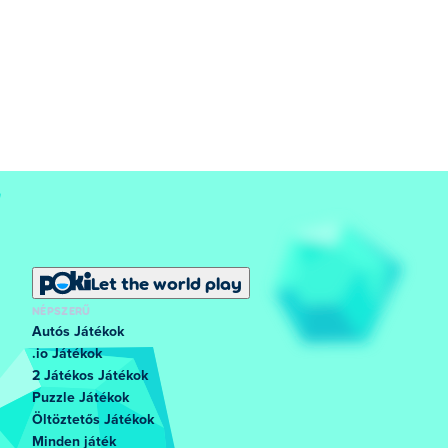
Let the world play
NÉPSZERŰ
Autós Játékok
.io Játékok
2 Játékos Játékok
Puzzle Játékok
Öltöztetős Játékok
Minden játék