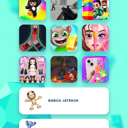
BÁBÚS JÁTÉKOK