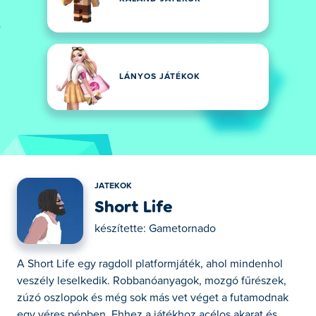
LÁNYOS JÁTÉKOK
JATEKOK
Short Life
készítette:
Gametornado
A Short Life egy ragdoll platformjáték, ahol mindenhol
veszély leselkedik. Robbanóanyagok, mozgó fűrészek,
zúzó oszlopok és még sok más vet véget a futamodnak
egy véres pépben. Ehhez a játékhoz acélos akarat és