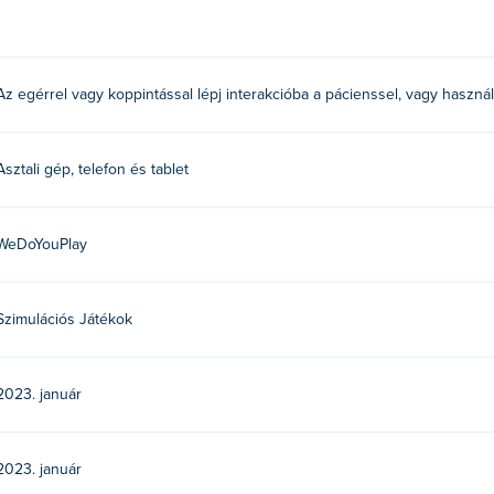
Az egérrel vagy koppintással lépj interakcióba a pácienssel, vagy haszná
Asztali gép, telefon és tablet
WeDoYouPlay
Szimulációs Játékok
2023. január
2023. január