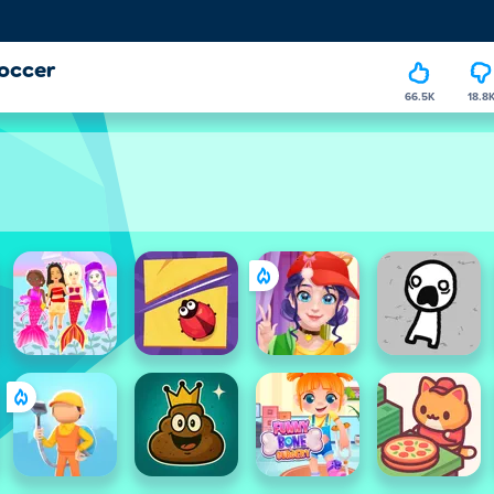
Soccer
66.5K
18.8