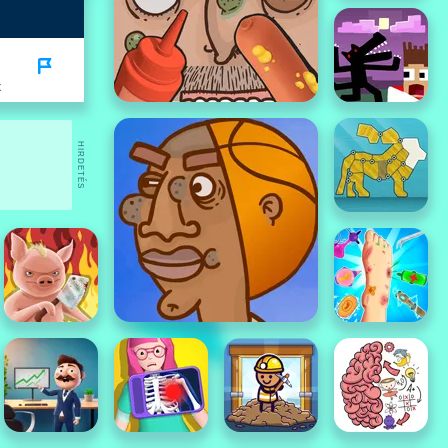
K
HIRDETÉS