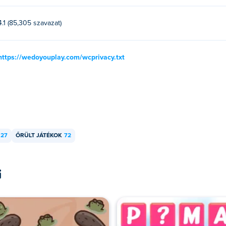
4.1 (85,305 szavazat)
https://wedoyouplay.com/wcprivacy.txt
27
ŐRÜLT JÁTÉKOK
72
i