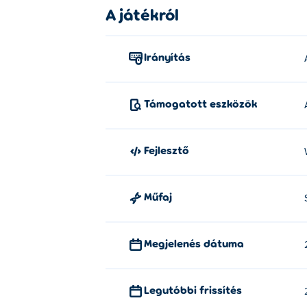
A játékról
Irányítás
Támogatott eszközök
Fejlesztő
Műfaj
Megjelenés dátuma
Legutóbbi frissítés