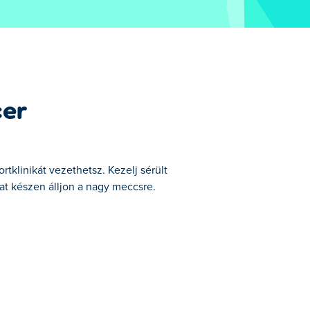
cer
rtklinikát vezethetsz. Kezelj sérült
at készen álljon a nagy meccsre.
egyike.