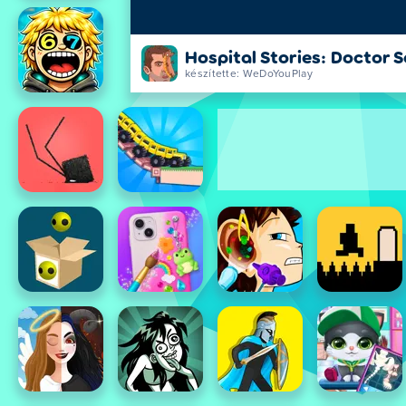
Hospital Stories: Doctor 
készítette: WeDoYouPlay