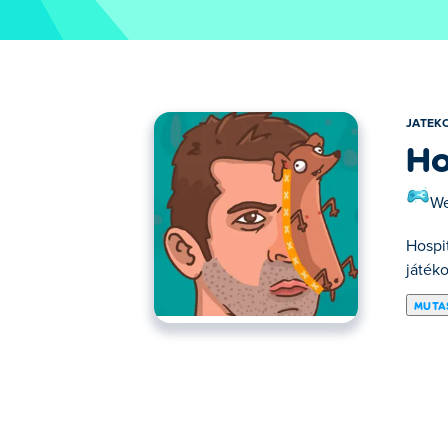
JATEK
Ho
We
Hospit
játék
MUTA
Itt játszhatod a következőt Hospital Storie