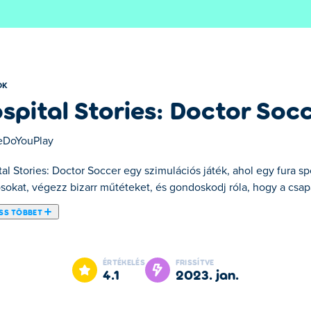
OK
spital Stories: Doctor Soc
DoYouPlay
al Stories: Doctor Soccer egy szimulációs játék, ahol egy fura spo
osokat, végezz bizarr műtéteket, és gondoskodj róla, hogy a csap
SS TÖBBET
s: Doctor Soccer. A Hospital Stories: Doctor Soccer a válogatott 
ÉRTÉKELÉS
FRISSÍTVE
4.1
2023. jan.