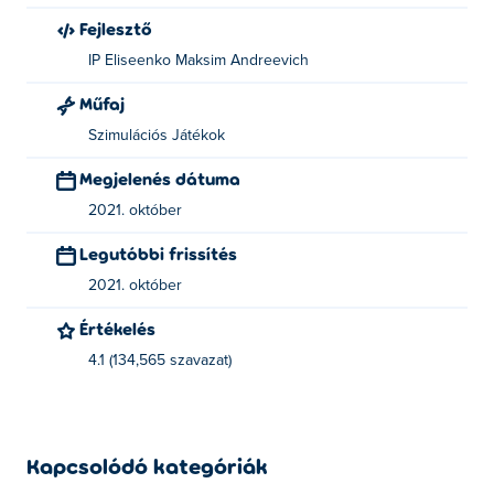
Fejlesztő
IP Eliseenko Maksim Andreevich
Műfaj
Szimulációs Játékok
Megjelenés dátuma
2021. október
Legutóbbi frissítés
2021. október
Értékelés
4.1 (134,565 szavazat)
Kapcsolódó kategóriák