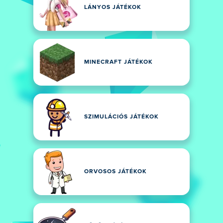
LÁNYOS JÁTÉKOK
MINECRAFT JÁTÉKOK
SZIMULÁCIÓS JÁTÉKOK
ORVOSOS JÁTÉKOK