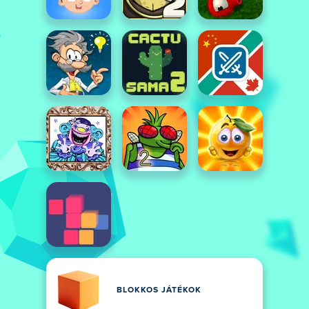
BLOKKOS JÁTÉKOK