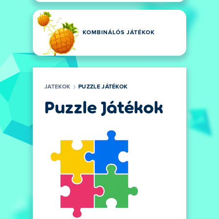
KOMBINÁLÓS JÁTÉKOK
JATEKOK
PUZZLE JÁTÉKOK
Puzzle Játékok