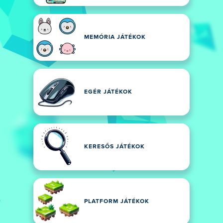
MEMÓRIA JÁTÉKOK
EGÉR JÁTÉKOK
KERESŐS JÁTÉKOK
PLATFORM JÁTÉKOK