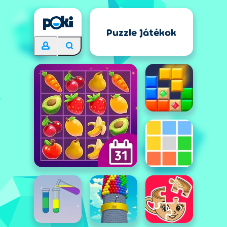
Puzzle Játékok