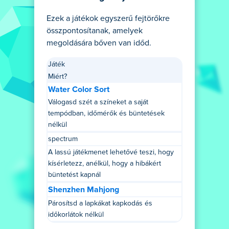
Ezek a játékok egyszerű fejtörőkre
összpontosítanak, amelyek
megoldására bőven van időd.
Játék
Miért?
Water Color Sort
Válogasd szét a színeket a saját
tempódban, időmérők és büntetések
nélkül
spectrum
A lassú játékmenet lehetővé teszi, hogy
kísérletezz, anélkül, hogy a hibákért
büntetést kapnál
Shenzhen Mahjong
Párosítsd a lapkákat kapkodás és
időkorlátok nélkül