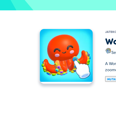
JATEK
Wo
Se
A Worl
zoomol
MUTA
A World of Screw egy élénk és színes kirak
eltávolításával. Ügyelj arra, hogy a megf
Hogyan kell játszani a World of Sc
Kattints a csavarokra, hogy eltávolítsd ők