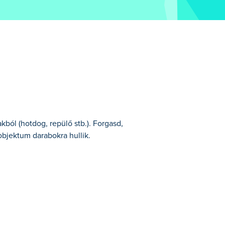
kból (hotdog, repülő stb.). Forgasd,
objektum darabokra hullik.
gyakat a bennük ragadt kis csavarok
ikerül összegyűjtened az összes csavart?
meg róla, hogy a kihúzott csavarok színei