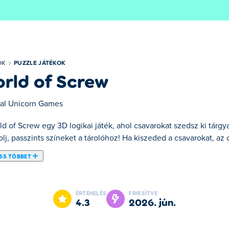
OK
PUZZLE JÁTÉKOK
rld of Screw
al Unicorn Games
d of Screw egy 3D logikai játék, ahol csavarokat szedsz ki tárgya
j, passzints színeket a tárolóhoz! Ha kiszeded a csavarokat, az 
SS TÖBBET
ós játék, ahol stratégiailag kell szétszedned a szórakoztató tár
elelő színeket válaszd, különben a dobozok gyorsan megtelnek! S
ÉRTÉKELÉS
FRISSÍTVE
4.3
2026. jún.
rew-t?
et az objektumról, és húzd a képernyőt, hogy körülnézz. Győződj 