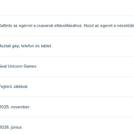
lönben elfogyhat a helyed!
Kattints az egérrel a csavarok eltávolításához. Húzd az egeret a nézelőd
mes készítette. Játssz a többi játékunkkal is a
Poki
:
Misland
,
Bl
Asztali gép, telefon és tablet
of Screw-t?
ékkal a Poki oldalon.
Seal Unicorn Games
ileszközökön és asztali számítógépen?
Fejtörő Játékok
 és mobileszközökön, például telefonokon és táblagépeken.
2025. november
2026. június