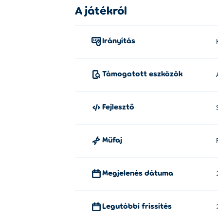
A játékról
megegyeznek a dobozokon láthatókkal, kü
Ki alkotta meg a World of Screw-t?
Irányítás
A World of Screw játékot a Seal Unicorn Ga
Dual Cat: Max
és
Rusher Crusher
!
Támogatott eszközök
Hogyan játszhatok ingyen a World 
Ingyenesen játszhatsz a World of Screw ját
Fejlesztő
Játszhatok a World of Screw-t mob
Műfaj
A World of Screw játszható számítógépen
Megjelenés dátuma
Legutóbbi frissítés