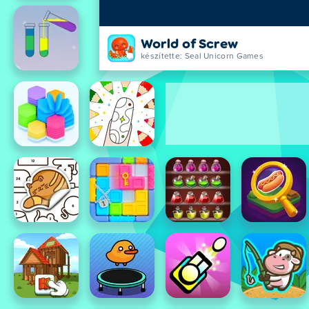
World of Screw
készítette: Seal Unicorn Games