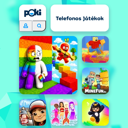
Telefonos Játékok