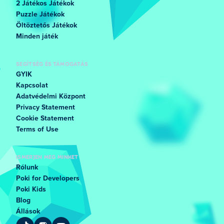
2 Játékos Játékok
Puzzle Játékok
Öltöztetős Játékok
Minden játék
SEGÍTSÉG ÉS TÁMOGATÁS
GYIK
Kapcsolat
Adatvédelmi Központ
Privacy Statement
Cookie Statement
Terms of Use
ISMERJEN MEG MINKET
Rólunk
Poki for Developers
Poki Kids
Blog
Állások