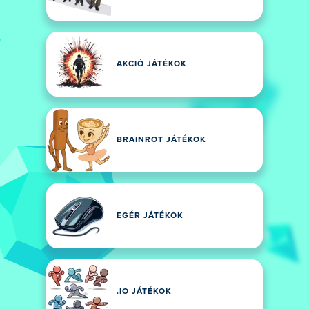
AKCIÓ JÁTÉKOK
BRAINROT JÁTÉKOK
EGÉR JÁTÉKOK
.IO JÁTÉKOK