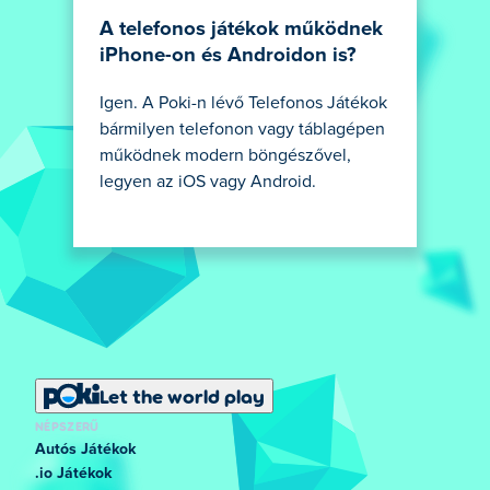
A telefonos játékok működnek
iPhone-on és Androidon is?
Igen. A Poki-n lévő Telefonos Játékok
bármilyen telefonon vagy táblagépen
működnek modern böngészővel,
legyen az iOS vagy Android.
Let the world play
NÉPSZERŰ
Autós Játékok
.io Játékok