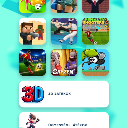
3D JÁTÉKOK
ÜGYESSÉGI JÁTÉKOK