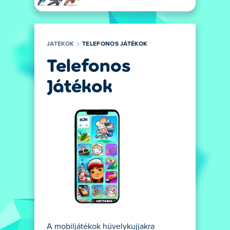
JATEKOK
TELEFONOS JÁTÉKOK
Telefonos
Játékok
A mobiljátékok hüvelykujjakra