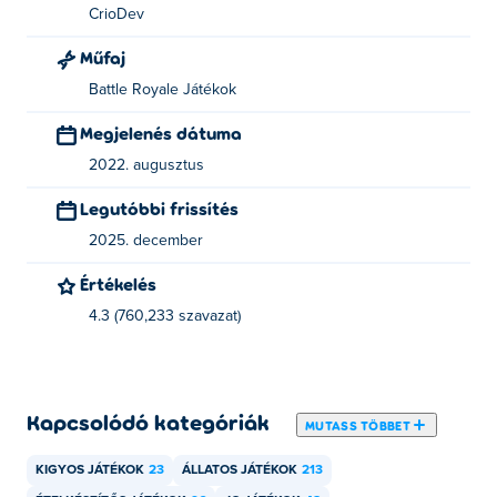
CrioDev
Műfaj
Battle Royale Játékok
Megjelenés dátuma
2022. augusztus
Legutóbbi frissítés
2025. december
Értékelés
4.3 (760,233 szavazat)
Kapcsolódó kategóriák
MUTASS TÖBBET
KIGYOS JÁTÉKOK
23
ÁLLATOS JÁTÉKOK
213