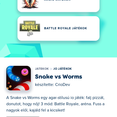
BATTLE ROYALE JÁTÉKOK
JATEKOK
.IO JÁTÉKOK
Snake vs Worms
készítette:
CrioDev
A Snake vs Worms egy agar-stílusú io játék: falj pizzát,
donutot, hogy nőj! 3 mód: Battle Royale, aréna. Fuss a
nagyok elől, kajáld fel a kicsiket!