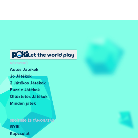
Let the world play
NÉPSZERŰ
Autós Játékok
.io Játékok
2 Játékos Játékok
Puzzle Játékok
Öltöztetős Játékok
Minden játék
SEGÍTSÉG ÉS TÁMOGATÁS
GYIK
Kapcsolat