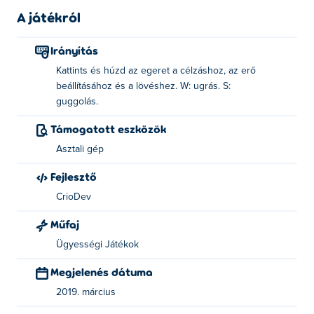
megdöntsd a rekordodat!
A játékról
Irányítás
Kattints és húzd az egeret a célzáshoz, az erő
Vezérlés:
beállításához és a lövéshez. W: ugrás. S:
guggolás.
Egér – célzás, erőbeállítás és hajítás
Támogatott eszközök
W – ugrás (miután megszerezted)
Asztali gép
Fejlesztő
S – guggolás (miután megszerezted)
CrioDev
Műfaj
Ügyességi Játékok
Megjelenés dátuma
2019. március