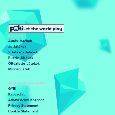
Let the world play
NÉPSZERŰ
Autós Játékok
.io Játékok
2 Játékos Játékok
Puzzle Játékok
Öltöztetős Játékok
Minden játék
SEGÍTSÉG ÉS TÁMOGATÁS
GYIK
Kapcsolat
Adatvédelmi Központ
Privacy Statement
Cookie Statement