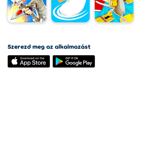
Szerezd meg az alkalmazást