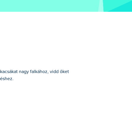
skacsákat nagy falkához, vidd őket
déshez.