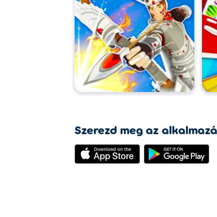
Szerezd meg az alkalmazá