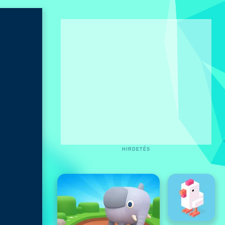
HIRDETÉS