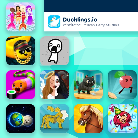
Ducklings.io
készítette: Pelican Party Studios