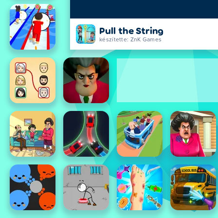
Pull the String
készítette: ZnK Games