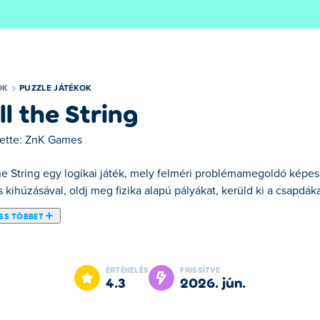
OK
PUZZLE JÁTÉKOK
ll the String
ette:
ZnK Games
the String egy logikai játék, mely felméri problémamegoldó képes
 kihúzásával, oldj meg fizika alapú pályákat, kerüld ki a csapdá
SS TÖBBET
re a Húzd meg a zsinórban! Tartsa távol a csínytevések mesterét, 
y hatalmas aranyvagyont. Ez a játék próbára teszi a stratégiáda
ÉRTÉKELÉS
FRISSÍTVE
üld az általa telepített veszélyes csapdákat. Rossz megoldást v
4.3
2026. jún.
yalni az Ijesztő Tanár eszét, és megszerezni az aranykincsedet?