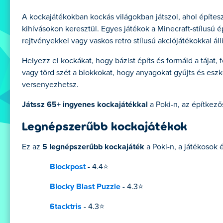
A kockajátékokban kockás világokban játszol, ahol építes
kihívásokon keresztül. Egyes játékok a Minecraft-stílusú 
rejtvényekkel vagy vaskos retro stílusú akciójátékokkal állí
Helyezz el kockákat, hogy bázist építs és formáld a tájat, 
vagy törd szét a blokkokat, hogy anyagokat gyűjts és eszk
versenyezhetsz.
Játssz 65+ ingyenes kockajátékkal
a Poki-n, az építkező
Legnépszerűbb kockajátékok
Ez az
5 legnépszerűbb kockajáték
a Poki-n, a játékosok é
Blockpost
- 4.4⭐
Blocky Blast Puzzle
- 4.3⭐
Stacktris
- 4.3⭐