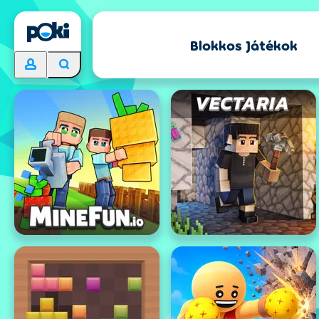
Blokkos Játékok