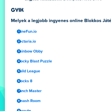
GYIK
Melyek a legjobb ingyenes online Blokkos Ját
MineFun.io
Vectaria.io
Rainbow Obby
Blocky Blast Puzzle
Build League
Blocks 8
Punch Master
Smash Room
Reroute