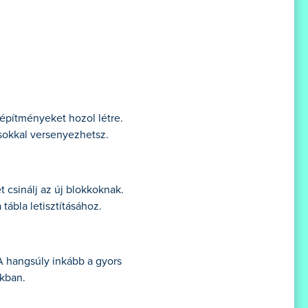
 építményeket hozol létre.
osokkal versenyezhetsz.
 csinálj az új blokkoknak.
tábla letisztításához.
A hangsúly inkább a gyors
okban.