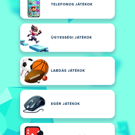
TELEFONOS JÁTÉKOK
ÜGYESSÉGI JÁTÉKOK
LABDÁS JÁTÉKOK
EGÉR JÁTÉKOK