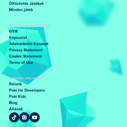
Öltöztetős Játékok
Minden játék
SEGÍTSÉG ÉS TÁMOGATÁS
GYIK
Kapcsolat
Adatvédelmi Központ
Privacy Statement
Cookie Statement
Terms of Use
ISMERJEN MEG MINKET
Rólunk
Poki for Developers
Poki Kids
Blog
Állások