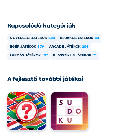
Kapcsolódó kategóriák
ÜGYESSÉGI JÁTÉKOK
508
BLOKKOS JÁTÉKOK
80
EGÉR JÁTÉKOK
379
ARCADE JÁTÉKOK
296
LABDÁS JÁTÉKOK
107
KLASSZIKUS JÁTÉKOK
71
A fejlesztő további játékai