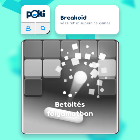
Breakoid
készítette: supernice.games
Betöltés
folyamatban