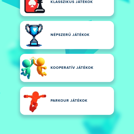
KLASSZIKUS JÁTÉKOK
NÉPSZERŰ JÁTÉKOK
KOOPERATÍV JÁTÉKOK
PARKOUR JÁTÉKOK