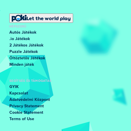
Let the world play
NÉPSZERŰ
Autós Játékok
.io Játékok
2 Játékos Játékok
Puzzle Játékok
Öltöztetős Játékok
Minden játék
SEGÍTSÉG ÉS TÁMOGATÁS
GYIK
Kapcsolat
Adatvédelmi Központ
Privacy Statement
Cookie Statement
Terms of Use