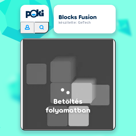
Blocks Fusion
készítette: GeTech
Betöltés
folyamatban