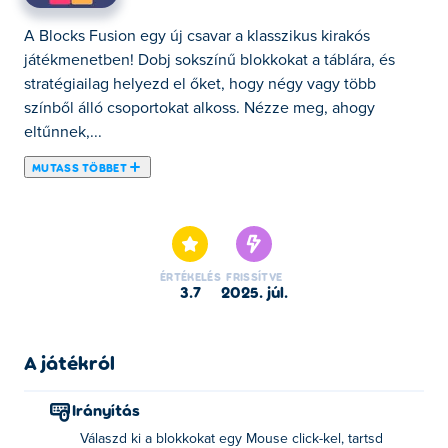
A Blocks Fusion egy új csavar a klasszikus kirakós
játékmenetben! Dobj sokszínű blokkokat a táblára, és
stratégiailag helyezd el őket, hogy négy vagy több
színből álló csoportokat alkoss. Nézze meg, ahogy
eltűnnek,...
MUTASS TÖBBET
A Blocks Fusion egy új csavar a klasszikus kirakós
játékmenetben! Dobj sokszínű blokkokat a táblára, és
stratégiailag helyezd el őket, hogy négy vagy több
színből álló csoportokat alkoss. Nézze meg, ahogy
ÉRTÉKELÉS
FRISSÍTVE
eltűnnek, helyet adva új daraboknak, és pontokat
3.7
2025. júl.
gyűjtve! A véletlenszerű esésű formák és a gyors
döntéshozatal révén minden mozdulat számít.
Gondolkodjon gyorsan, egyeztessen okosan, és tartsa
A játékról
tisztán a táblát – meddig bírja?
Irányítás
Hogyan kell játszani a Blocks Fusion-t?
Válaszd ki a blokkokat egy Mouse click-kel, tartsd