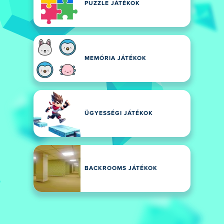
PUZZLE JÁTÉKOK
MEMÓRIA JÁTÉKOK
ÜGYESSÉGI JÁTÉKOK
BACKROOMS JÁTÉKOK