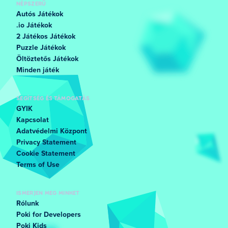
NÉPSZERŰ
Autós Játékok
.io Játékok
2 Játékos Játékok
Puzzle Játékok
Öltöztetős Játékok
Minden játék
SEGÍTSÉG ÉS TÁMOGATÁS
GYIK
Kapcsolat
Adatvédelmi Központ
Privacy Statement
Cookie Statement
Terms of Use
ISMERJEN MEG MINKET
Rólunk
Poki for Developers
Poki Kids