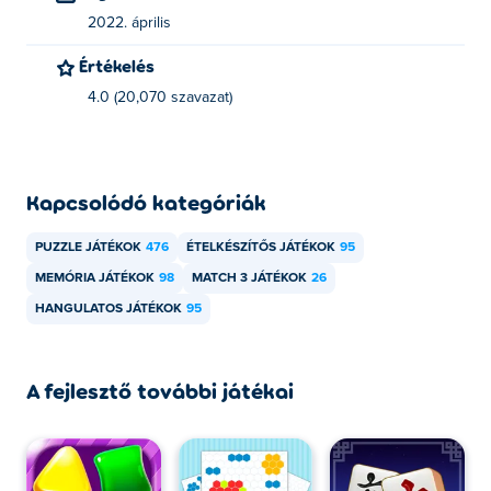
2022. április
Értékelés
4.0 (20,070 szavazat)
Kapcsolódó kategóriák
PUZZLE JÁTÉKOK
476
ÉTELKÉSZÍTŐS JÁTÉKOK
95
MEMÓRIA JÁTÉKOK
98
MATCH 3 JÁTÉKOK
26
HANGULATOS JÁTÉKOK
95
A fejlesztő további játékai