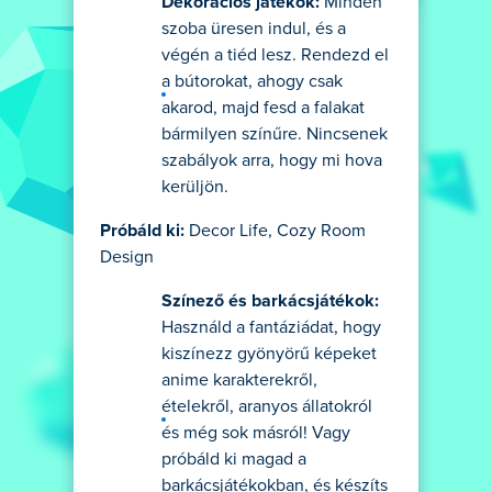
Dekorációs játékok:
Minden
szoba üresen indul, és a
végén a tiéd lesz. Rendezd el
a bútorokat, ahogy csak
akarod, majd fesd a falakat
bármilyen színűre. Nincsenek
szabályok arra, hogy mi hova
kerüljön.
Próbáld ki:
Decor Life, Cozy Room
Design
Színező és barkácsjátékok:
Használd a fantáziádat, hogy
kiszínezz gyönyörű képeket
anime karakterekről,
ételekről, aranyos állatokról
és még sok másról! Vagy
próbáld ki magad a
barkácsjátékokban, és készíts