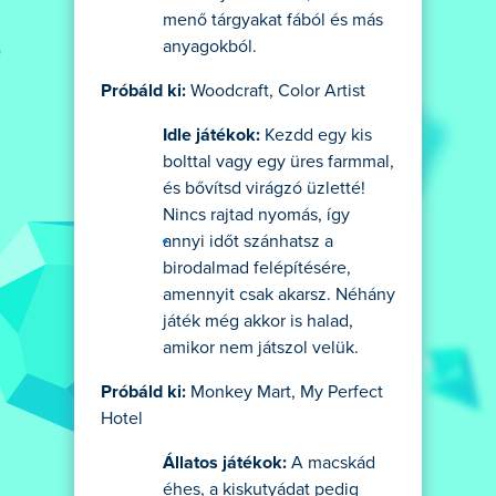
menő tárgyakat fából és más
anyagokból.
Próbáld ki:
Woodcraft, Color Artist
Idle játékok:
Kezdd egy kis
bolttal vagy egy üres farmmal,
és bővítsd virágzó üzletté!
Nincs rajtad nyomás, így
annyi időt szánhatsz a
birodalmad felépítésére,
amennyit csak akarsz. Néhány
játék még akkor is halad,
amikor nem játszol velük.
Próbáld ki:
Monkey Mart, My Perfect
Hotel
Állatos játékok:
A macskád
éhes, a kiskutyádat pedig