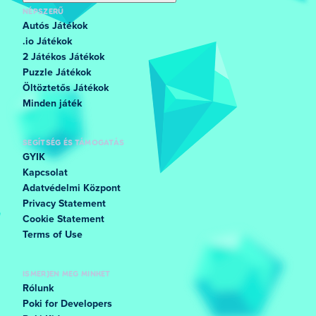
NÉPSZERŰ
Autós Játékok
.io Játékok
2 Játékos Játékok
Puzzle Játékok
Öltöztetős Játékok
Minden játék
SEGÍTSÉG ÉS TÁMOGATÁS
GYIK
Kapcsolat
Adatvédelmi Központ
Privacy Statement
Cookie Statement
Terms of Use
ISMERJEN MEG MINKET
Rólunk
Poki for Developers