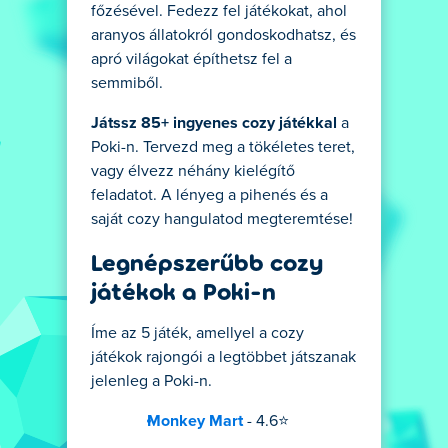
főzésével. Fedezz fel játékokat, ahol
aranyos állatokról gondoskodhatsz, és
apró világokat építhetsz fel a
semmiből.
Játssz 85+ ingyenes cozy játékkal
a
Poki-n. Tervezd meg a tökéletes teret,
vagy élvezz néhány kielégítő
feladatot. A lényeg a pihenés és a
saját cozy hangulatod megteremtése!
Legnépszerűbb cozy
játékok a Poki-n
Íme az 5 játék, amellyel a cozy
játékok rajongói a legtöbbet játszanak
jelenleg a Poki-n.
Monkey Mart
- 4.6⭐