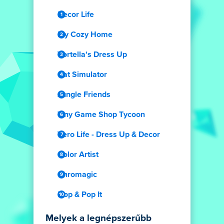
Decor Life
My Cozy Home
Vortella's Dress Up
Cat Simulator
Jungle Friends
Tiny Game Shop Tycoon
Vero Life - Dress Up & Decor
Color Artist
Chromagic
Hop & Pop It
Melyek a legnépszerűbb