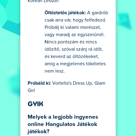
Korean Lesson
Öltöztetős játékok:
A gardrób
csak arra vár, hogy felfedezd.
Próbálj ki valami merészet,
vagy maradj az egyszerűnél.
Nincs pontszám és nincs
időzítő, szóval szánj rá időt,
és keverd az öltözékeket,
amíg a megjelenés tökéletes
nem lesz.
Próbáld ki:
Vortella's Dress Up, Glam
Girl
GYIK
Melyek a legjobb ingyenes
online Hangulatos Játékok
játékok?