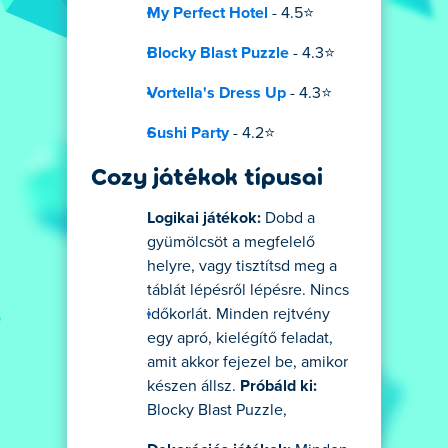
My Perfect Hotel
- 4.5⭐
Blocky Blast Puzzle
- 4.3⭐
Vortella's Dress Up
- 4.3⭐
Sushi Party
- 4.2⭐
Cozy játékok típusai
Logikai játékok:
Dobd a
gyümölcsöt a megfelelő
helyre, vagy tisztítsd meg a
táblát lépésről lépésre. Nincs
időkorlát. Minden rejtvény
egy apró, kielégítő feladat,
amit akkor fejezel be, amikor
készen állsz.
Próbáld ki:
Blocky Blast Puzzle,