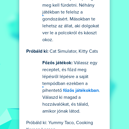
meg kell fürdetni. Néhány
játékban te felelsz a
gondozásért. Másokban te
lehetsz az állat, aki dolgokat
ver le a polcokról és káoszt
okoz.
Próbáld ki:
Cat Simulator, Kitty Cats
Főzős játékok:
Válassz egy
receptet, és főzd meg
lépésről lépésre a saját
tempódban ezekben a
pihentető
főzős játékokban
.
Válaszd ki magad a
hozzávalókat, és tálald,
amikor jónak látod.
Próbáld ki: Yummy Taco, Cooking