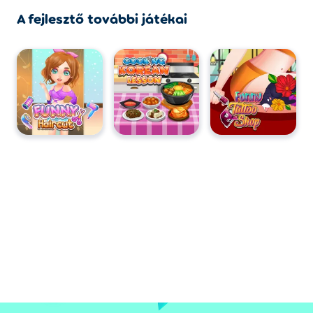
A fejlesztő további játékai