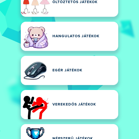
ÖLTÖZTETŐS JÁTÉKOK
HANGULATOS JÁTÉKOK
EGÉR JÁTÉKOK
VEREKEDŐS JÁTÉKOK
NÉPSZERŰ JÁTÉKOK