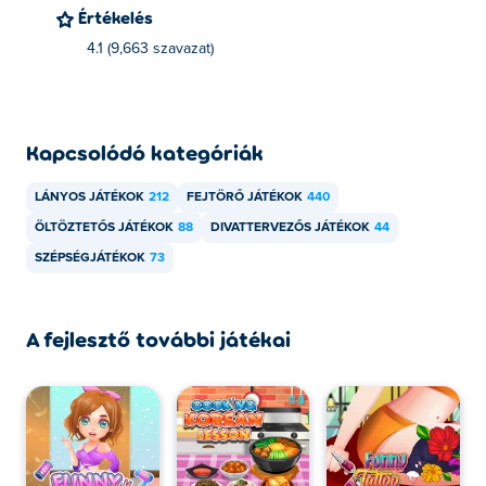
Hogyan játszhatok ingyen a Tictoc Paris
Értékelés
Fashion játékban?
4.1 (9,663 szavazat)
Ingyenesen játszhatsz a Tictoc Paris Fashion játékkal a
Poki oldalon.
Kapcsolódó kategóriák
Játszhatok a Tictoc Paris Fashion játékkal
mobileszközökön és asztali számítógépen?
LÁNYOS JÁTÉKOK
212
FEJTÖRŐ JÁTÉKOK
440
A Tictoc Paris Fashion játszható számítógépen és
ÖLTÖZTETŐS JÁTÉKOK
88
DIVATTERVEZŐS JÁTÉKOK
44
mobileszközökön, például telefonokon és táblagépeken.
SZÉPSÉGJÁTÉKOK
73
A fejlesztő további játékai