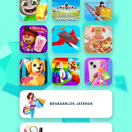
BEVÁSÁRLÓS JÁTÉKOK