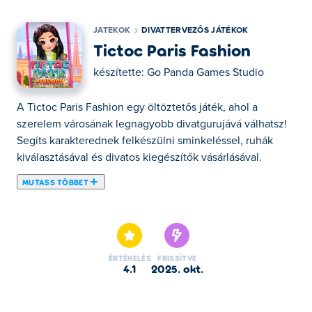
JATEKOK
DIVATTERVEZŐS JÁTÉKOK
Tictoc Paris Fashion
készítette:
Go Panda Games Studio
A Tictoc Paris Fashion egy öltöztetős játék, ahol a
szerelem városának legnagyobb divatgurujává válhatsz!
Segíts karakterednek felkészülni sminkeléssel, ruhák
kiválasztásával és divatos kiegészítők vásárlásával.
MUTASS TÖBBET
A Tictoc Paris Fashion egy öltöztetős játék, ahol a
szerelem városának legnagyobb divatgurujává válhatsz!
Segíts karakterednek felkészülni sminkeléssel, ruhák
kiválasztásával és divatos kiegészítők vásárlásával.
ÉRTÉKELÉS
FRISSÍTVE
Kombináld a sikkes stílusokat, hogy megalkosd a
4.1
2025. okt.
tökéletes párizsi megjelenést, amely minden körúton
magára vonzza a tekinteteket. Lépj a reflektorfénybe, és