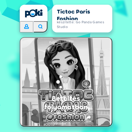
Tictoc Paris
Fashion
készítette: Go Panda Games
Studio
Betöltés
folyamatban