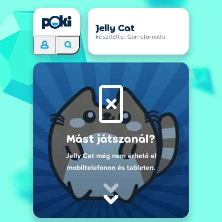
Jelly Cat
készítette: Gametornado
Mást játszanál?
Jelly Cat még nem érhető el
mobiltelefonon és tableten.