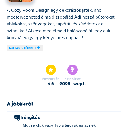
A Cozy Room Design egy dekorációs játék, ahol
megtervezheted álmaid szobáját! Adj hozzá bútorokat,
ablakokat, szőnyegeket, tapétát, és kísérletezz a
színekkel! Alkosd meg álmaid hálószobáját, egy cuki
konyhát vagy egy kényelmes nappalit!
MUTASS TÖBBET
A Cozy Room Design egy aranyos dekorációs játék,
amely remek lehetőséget kínál álmaid szobájának
megtervezésére! A bútorok és szőnyegek kiválasztásától
kezdve a tapétákon és ablakokon át szabadon
ÉRTÉKELÉS
FRISSÍTVE
alakíthatod az elrendezést a kívánságaid szerint.
4.5
2025. szept.
Rendezd el a tárgyakat, forgasd el őket, hogy
tökéletesen illeszkedjenek, és válaszd ki az ízlésednek
megfelelő színeket! Ha élénkebbé szeretnéd tenni a
A játékról
szobádat, sok aranyos macskát és kutyát helyezhetsz el
az ágyadban, az asztalodon, a padlón vagy bárhol, ahová
Irányítás
csak szeretnéd! Ha elégedett vagy a tervvel, egyszerűen
Mouse click vagy Tap a tárgyak és színek