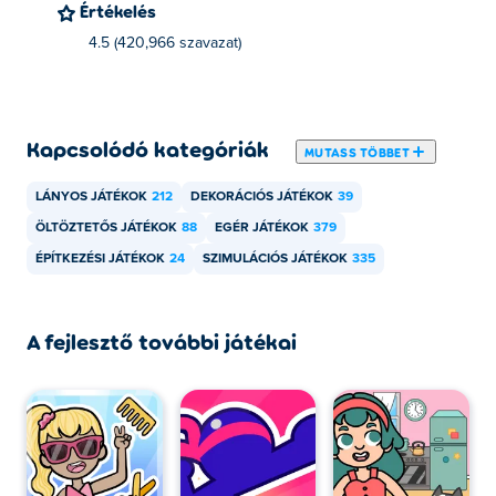
Értékelés
Hogyan játszhatok ingyen a Cozy Room
4.5 (420,966 szavazat)
Design játékkal?
Ingyenesen játszhatsz a Cozy Room Design játékkal a
Poki oldalon.
Kapcsolódó kategóriák
MUTASS TÖBBET
Játszhatok Cozy Room Design játékot mobil
LÁNYOS JÁTÉKOK
212
DEKORÁCIÓS JÁTÉKOK
39
eszközökön és asztali számítógépen is?
ÖLTÖZTETŐS JÁTÉKOK
88
EGÉR JÁTÉKOK
379
A Cozy Room Design játszható számítógépen és
ÉPÍTKEZÉSI JÁTÉKOK
24
SZIMULÁCIÓS JÁTÉKOK
335
mobileszközökön, például telefonokon és táblagépeken.
A fejlesztő további játékai