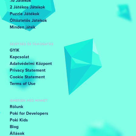
.io Játékok
2 Játékos Játékok
Puzzle Játékok
Öltöztetős Játékok
Minden játék
SEGÍTSÉG ÉS TÁMOGATÁS
GYIK
Kapcsolat
Adatvédelmi Központ
Privacy Statement
Cookie Statement
Terms of Use
ISMERJEN MEG MINKET
Rólunk
Poki for Developers
Poki Kids
Blog
Állások