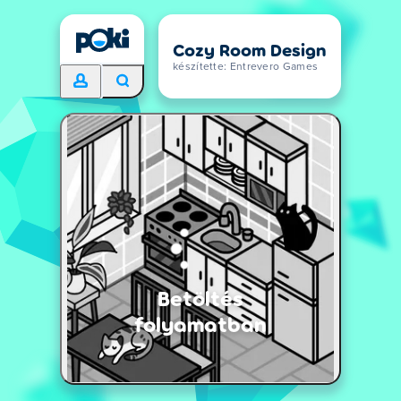
Cozy Room Design
készítette: Entrevero Games
Betöltés
folyamatban