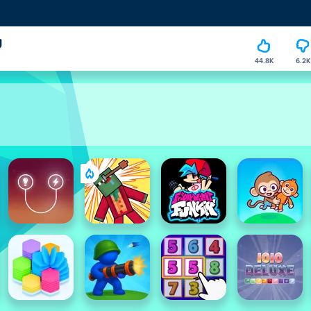
d
44.8K
6.2K