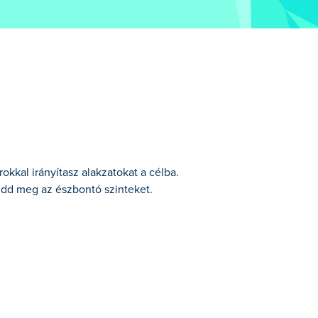
okkal irányítasz alakzatokat a célba.
oldd meg az észbontó szinteket.
tékok egyike.