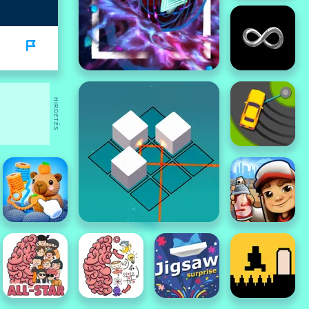
HIRDETÉS