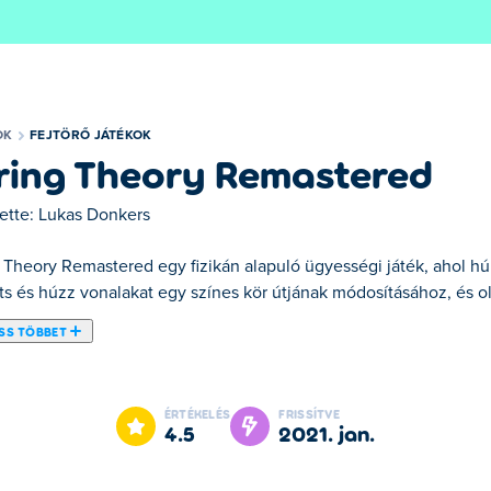
OK
FEJTÖRŐ JÁTÉKOK
ring Theory Remastered
ette:
Lukas Donkers
 Theory Remastered egy fizikán alapuló ügyességi játék, ahol húr
nts és húzz vonalakat egy színes kör útjának módosításához, és 
SS TÖBBET
 Remastered. A String Theory Remastered a válogatott Fejtörő Já
ÉRTÉKELÉS
FRISSÍTVE
4.5
2021. jan.