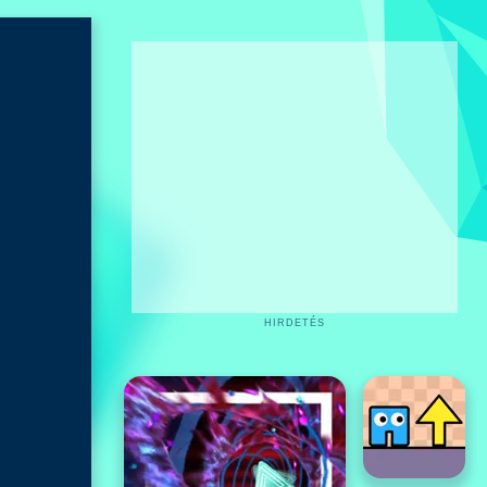
HIRDETÉS