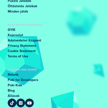
Puzzle Játékok
Öltöztetős Játékok
Minden játék
SEGÍTSÉG ÉS TÁMOGATÁS
GYIK
Kapcsolat
Adatvédelmi Központ
Privacy Statement
Cookie Statement
Terms of Use
ISMERJEN MEG MINKET
Rólunk
Poki for Developers
Poki Kids
Blog
Állások