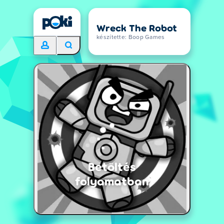
Wreck The Robot
készítette: Boop Games
Betöltés
folyamatban