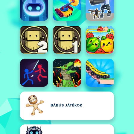
BÁBÚS JÁTÉKOK