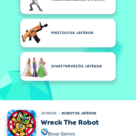
PISZTOLYOS JÁTÉKOK
DIVATTERVEZŐS JÁTÉKOK
JATEKOK
ROBOTOS JÁTÉKOK
Wreck The Robot
Boop Games