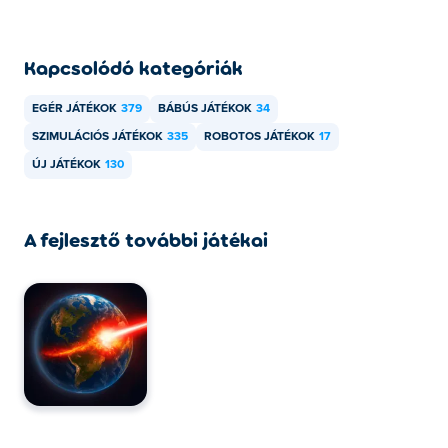
Kapcsolódó kategóriák
EGÉR JÁTÉKOK
379
BÁBÚS JÁTÉKOK
34
SZIMULÁCIÓS JÁTÉKOK
335
ROBOTOS JÁTÉKOK
17
ÚJ JÁTÉKOK
130
A fejlesztő további játékai