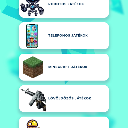
ROBOTOS JÁTÉKOK
TELEFONOS JÁTÉKOK
MINECRAFT JÁTÉKOK
LÖVÖLDÖZŐS JÁTÉKOK