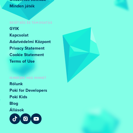
Minden játék
SEGÍTSÉG ÉS TÁMOGATÁS
GYIK
Kapcsolat
Adatvédelmi Központ
Privacy Statement
Cookie Statement
Terms of Use
ISMERJEN MEG MINKET
Rólunk
Poki for Developers
Poki Kids
Blog
Állások